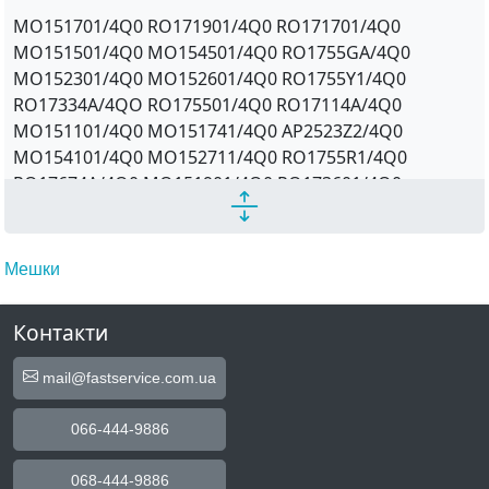
MO151701/4Q0 RO171901/4Q0 RO171701/4Q0
MO151501/4Q0 MO154501/4Q0 RO1755GA/4Q0
MO152301/4Q0 MO152601/4Q0 RO1755Y1/4Q0
RO17334A/4QO RO175501/4Q0 RO17114A/4Q0
MO151101/4Q0 MO151741/4Q0 AP2523Z2/4Q0
MO154101/4Q0 MO152711/4Q0 RO1755R1/4Q0
RO17674A/4Q0 MO151901/4Q0 RO173601/4Q0
RO172601/4Q0 SG2523WA/4Q0 MO153301/4Q0
RO1717Y1/4Q0 RO1733Y1/4Q0 AP2523Z1/4Q0
AP2523Z6/4Q0 MO151801/4Q0 AP2555Z1/4Q0
Мешки
MO1523NA/4Q0 RO1733R1/4Q0 MO151401/4Q0
MO155501/4Q0 RO17554A/4Q0 RO1717R1/4Q0
Контакти
MO153341/4Q0 RO1733X1/4Q0 AP2523Z5/4Q0
AP2555Z2/4Q0 RO173301/4Q0 MO152101/4Q0
mail@fastservice.com.ua
RO1755X1/4Q0 RO172101/4Q0 MO1517X1/4Q0
MO151301/4Q0 RO1721R1/4Q0 SG2555WA/4Q0
066-444-9886
MO153601/4Q0
068-444-9886