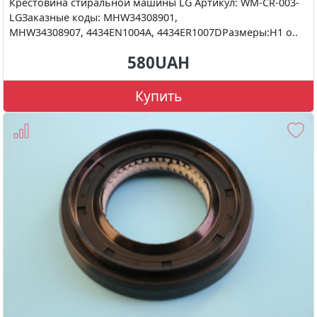
Крестовина стиральной машины LG Артикул: WM-CR-003-
LGЗаказные коды: MHW34308901,
MHW34308907, 4434EN1004A, 4434ER1007DРазмеры:H1 о..
580UAH
Купить