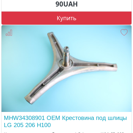
90UAH
Купить
MHW34308901 OEM Крестовина под шлицы
LG 205 206 H100