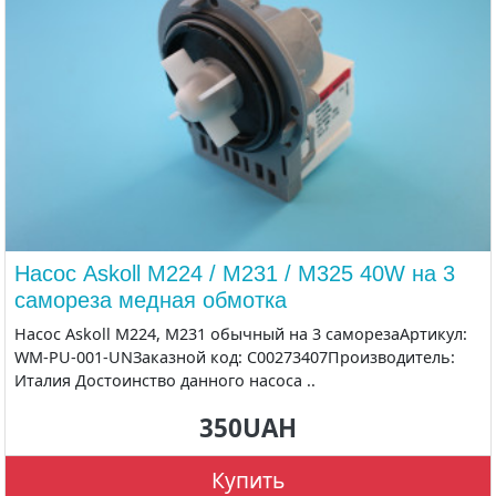
Насос Askoll M224 / M231 / M325 40W на 3
самореза медная обмотка
Насос Askoll M224, M231 обычный на 3 саморезаАртикул:
WM-PU-001-UNЗаказной код: C00273407Производитель:
Италия Достоинство данного насоса ..
350UAH
Купить