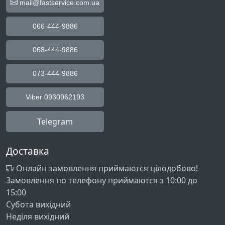
mail@fastservice.com.ua
066-444-9886
068-444-9886
073-444-9886
Viber 0930962193
Telegram
Доставка
Онлайн замовлення приймаются цілодобово!
Замовлення по телефону приймаются з 10:00 до
15:00
Субота вихідний
Неділя вихідний