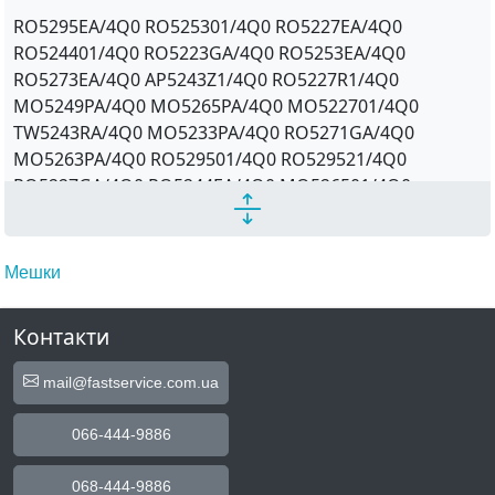
RO5295EA/4Q0 RO525301/4Q0 RO5227EA/4Q0
RO524401/4Q0 RO5223GA/4Q0 RO5253EA/4Q0
RO5273EA/4Q0 AP5243Z1/4Q0 RO5227R1/4Q0
MO5249PA/4Q0 MO5265PA/4Q0 MO522701/4Q0
TW5243RA/4Q0 MO5233PA/4Q0 RO5271GA/4Q0
MO5263PA/4Q0 RO529501/4Q0 RO529521/4Q0
RO5227GA/4Q0 RO5244EA/4Q0 MO526501/4Q0
RO522701/4Q0 RO5255GA/4Q0 TW5295RA/4Q0
RO52274A/4Q0 RO5265T1/4Q0 TW529588/4Q0
MO526301/4Q0 MO5221PA/4Q0 TW524388/4Q0
Мешки
RO5265EA/4Q0 MO522101/4Q0 AP5243Z2/4Q0
MO5241PA/4Q0 RO5295OA/4Q0 RO5273K0/4Q0
Контакти
MO5244PA/4Q0 RO5259R1/4Q0 RO5243T1/4Q0
TW5243HO/4Q0 MO524401/4Q0 RO5255IA/4Q0
mail@fastservice.com.ua
RO522121/4Q0 RO5253OA/4Q0 RO52434A/4Q0
RO5285EA/4Q0 RO5295R1/4Q0 MO5231PA/4Q0
066-444-9886
RO524321/4Q0
068-444-9886