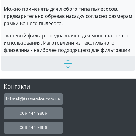
Можно применять для любого типа пылесосов,
предварительно обрезав насадку согласно размерам
рамки Вашего пылесоса.
Тканевый фильтр предназначен для многоразового
использования. Изготовлени из текстильного
флизелина - наиболее подходящего для фильтрации
материала.
Благодаря своей структуре волокна материал
обеспечивает хорошую очистку при оптимальном
балансе между силой всасывания и нормативной
Контакти
нагрузкой на двигатель пылесоса.
mail@fastservice.com.ua
Изделие имеет два слоя фильтрации: 1-й слой - для
сбора более крупного мусора и пыли, второй -
066-444-9886
обеспечивает тонкую очистку.
068-444-9886
Для удобства при очистке фильтр открывается