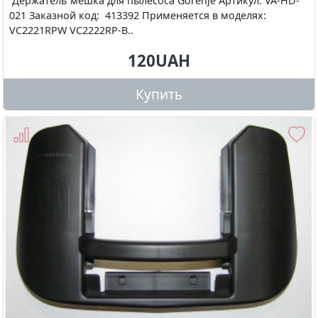
Держатель мешка для пылесоса Gorenje Артикул: VA-HD-
021 Заказной код: 413392 Применяется в моделях:
VC2221RPW VC2222RP-B..
120UAH
Купить