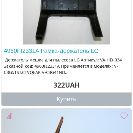
4960FI2331A Рамка-держатель LG
Держатель мешка для пылесоса LG Артикул: VA-HD-034
Заказной код: 4960FI2331A Применяется в моделях: V-
C3G51ST.CTVQEAK V-C3G41ND...
322UAH
Купить