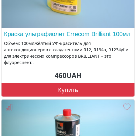
Краска ультрафиолет Errecom Brilliant 100мл
Объем: 100млЖёлтый УФ-краситель для
автокондиционеров с хладагентами R12, R134a, R1234yf и
для электрических компрессоров BRILLIANT – это
флуоресцент..
460UAH
Купить