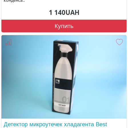
конденса..
1 140UAH
Купить
Детектор микроутечек хладагента Best