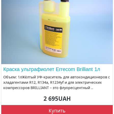
Краска ультрафиолет Errecom Brilliant 1л
Объем: 1лЖёлтый УФ-краситель для автокондиционеров с
хладагентами R12, R134a, R1234yf и для электрических
компрессоров BRILLIANT – это флуоресцентный ..
2 695UAH
Купить