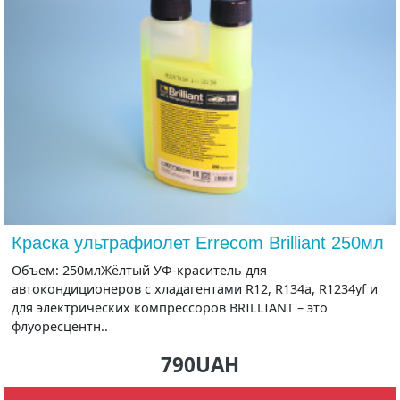
Краска ультрафиолет Errecom Brilliant 250мл
Объем: 250млЖёлтый УФ-краситель для
автокондиционеров с хладагентами R12, R134a, R1234yf и
для электрических компрессоров BRILLIANT – это
флуоресцентн..
790UAH