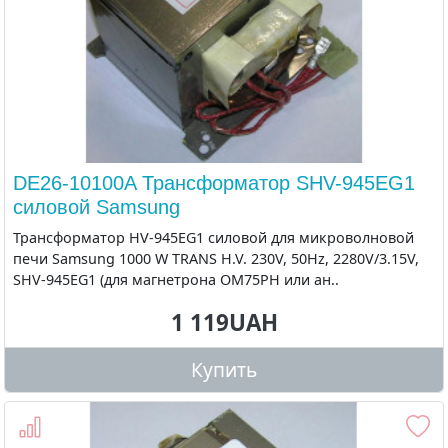
DE26-10100A Трансформатор SHV-945EG1
силовой Samsung
Трансформатор HV-945EG1 силовой для микроволновой
печи Samsung 1000 W TRANS H.V. 230V, 50Hz, 2280V/3.15V,
SHV-945EG1 (для магнетрона OM75PH или ан..
1 119UAH
Купить