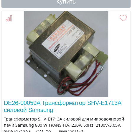
Купить
DE26-00059A Трансформатор SHV-E1713A
силовой Samsung
Трансформатор SHV-E1713A силовой для микроволновой
печи Samsung 800 W TRANS H.V. 230V, 50Hz, 2130V/3,65V,
SHV-E1713A ( ... OM 75S .... )аналог DE2..