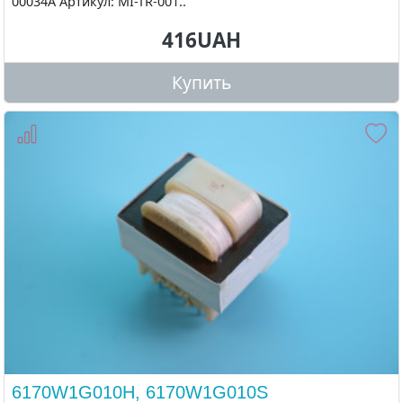
00034A Артикул: MI-TR-001..
416UAH
Купить
6170W1G010H, 6170W1G010S