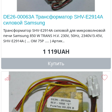
DE26-00063A Трансформатор SHV-E2914A
силовой Samsung
Трансформатор SHV-E2914A силовой для микроволновой
печи Samsung 850 W TRANS H.V. 230V, 50Hz, 2340V/3.45V,
SHV-E2914A ( ... OM 75P .... ) Артик..
1 119UAH
Купить