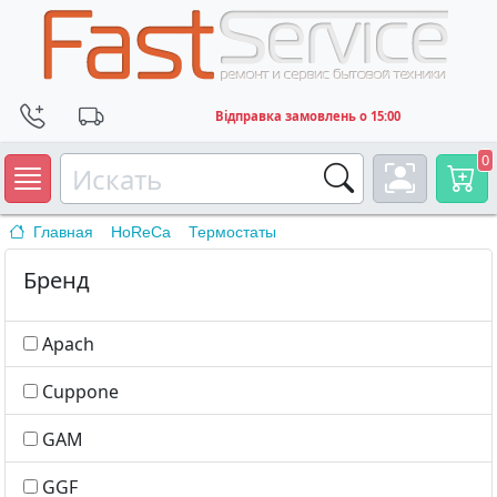
Відправка замовлень о 15:00
0
Главная
HoReCa
Термостаты
Бренд
Apach
Cuppone
GAM
GGF