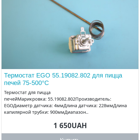
Термостат EGO 55.19082.802 для пицца
печей 75-500°С
Термостат для пицца
печейМарикровка: 55.19082.802Производитель:
EGOДиаметр датчика: 4ммДлина датчика: 228ммДлина
капилярной трубки: 900ммДиапазон..
1 650UAH