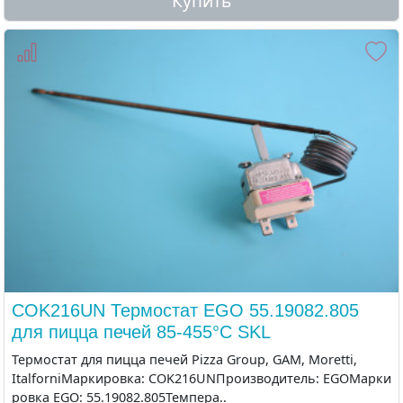
Купить
COK216UN Термостат EGO 55.19082.805
для пицца печей 85-455°C SKL
Термостат для пицца печей Pizza Group, GAM, Moretti,
ItalforniМаркировка: COK216UNПроизводитель: EGOМарки
ровка EGO: 55.19082.805Темпера..